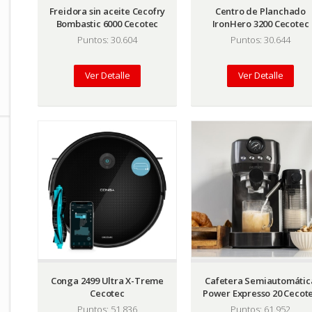
Freidora sin aceite Cecofry
Centro de Planchado
Bombastic 6000 Cecotec
IronHero 3200 Cecotec
Puntos: 30.604
Puntos: 30.644
Ver Detalle
Ver Detalle
Conga 2499 Ultra X-Treme
Cafetera Semiautomátic
Cecotec
Power Expresso 20 Cecot
Puntos: 51.836
Puntos: 61.952