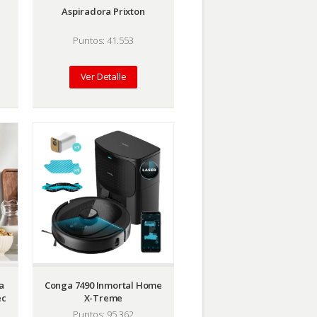
Aspiradora Prixton
Puntos: 41.553
Ver Detalle
a
Conga 7490 Inmortal Home
ec
X-Treme
Puntos: 95.362