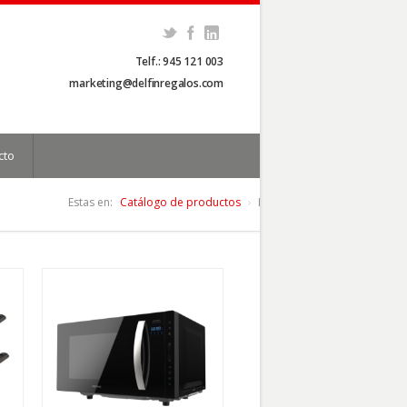
Telf.: 945 121 003
marketing@delfinregalos.com
cto
Estas en:
Catálogo de productos
LIstado