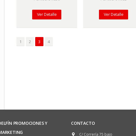
Ver Detalle
Ver Detalle
1
2
3
4
DELFÍN PROMOCIONES Y
CONTACTO
MARKETING
C/ Correría 75 bajo