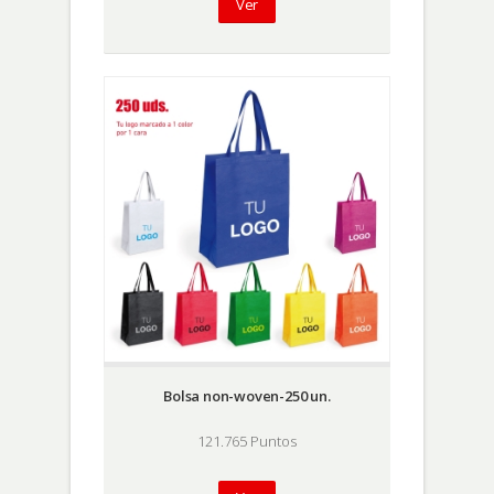
Ver
Bolsa non-woven-250 un.
121.765 Puntos