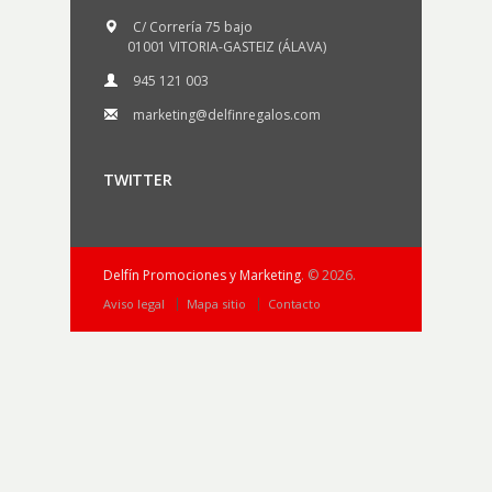
C/ Correría 75 bajo
01001 VITORIA-GASTEIZ (ÁLAVA)
945 121 003
marketing@delfinregalos.com
TWITTER
Delfín Promociones y Marketing
. © 2026.
Aviso legal
Mapa sitio
Contacto