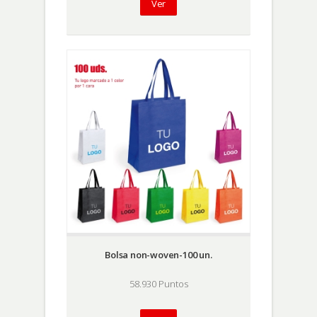
Ver
Bolsa non-woven-100 un.
58.930 Puntos